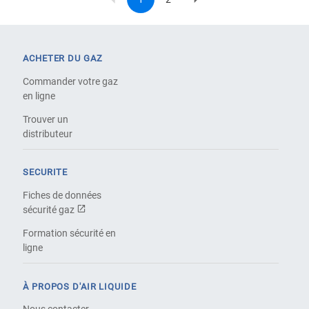
Current
Page
Next
Pagination
page
page
ACHETER DU GAZ
Commander votre gaz
en ligne
Trouver un
distributeur
SECURITE
Fiches de données
sécurité gaz
Formation sécurité en
ligne
À PROPOS D'AIR LIQUIDE
Nous contacter