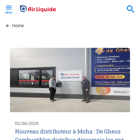
Skip
to
main
content
Home
02/06/2026
Nouveau distributeur à Moha : De Gheus
Combustibles distribue désormais les gaz