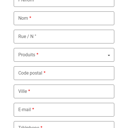
Nom
Rue / N °
Produits
Nothing selected
Code postal
Ville
E-mail
Téléphone