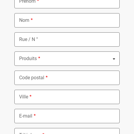
Prénom
Nom
Rue / N °
Produits
Nothing selected
Code postal
Ville
E-mail