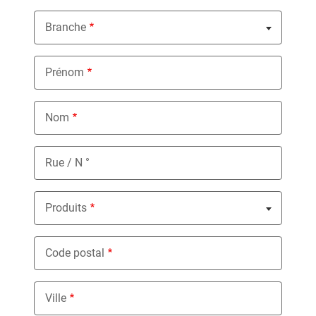
Branche
Nothing selected
Prénom
Nom
Rue / N °
Produits
Nothing selected
Code postal
Ville