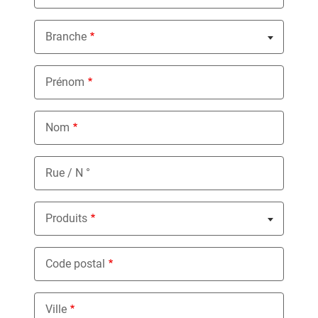
Branche
Nothing selected
Prénom
Nom
Rue / N °
Produits
Nothing selected
Code postal
Ville