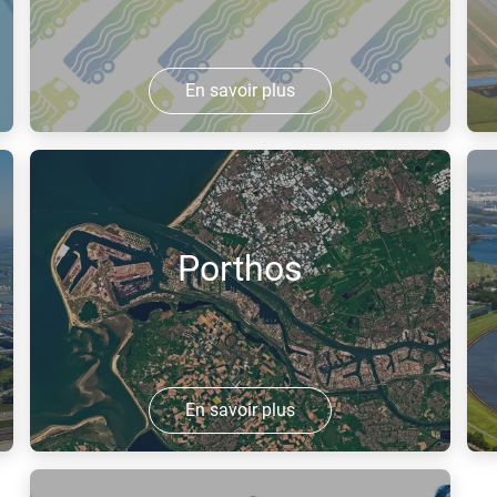
En savoir plus
HyTrucks vise à mettre en service, d'ici
R
2025, 1 000 camions à hydrogène et
p
environ 25 stations à hydrogène, reliant
a
les Pays-Bas, la Belgique et l'ouest de
s
Porthos
l'Allemagne.
En savoir plus
Porthos est un ambitieux projet de
L