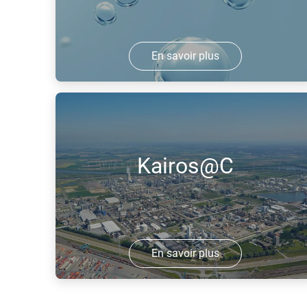
En savoir plus
Le projet ELYgator sera l'un des plus
grands électrolyseurs au monde,
produisant de l'hydrogène renouvelable
grâce à l'électricité solaire/éolienne.
Kairos@C
En savoir plus
Kairos@C vise à créer la plus grande