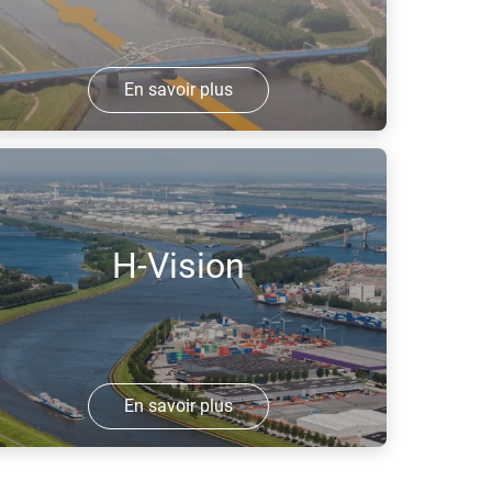
En savoir plus
H2ine est un consortium visant à
rogressivement remplacer le diesel
ctuellement utilisé pour la navigation
ur le Rhin par de l'hydrogène.
H-Vision
En savoir plus
’objectif de H-Vision est de remplacer