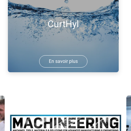
captage et de stockage du carbone
l
(CCS) auquel participent plusieurs
e
entreprises de la zone portuaire de
h
CurtHyl
Rotterdam, dont Air Liquide.
b
En savoir plus
Projet pilote de grande échelle pour une
chaîne de valeur complète d'hydrogène
renouvelable en Europe