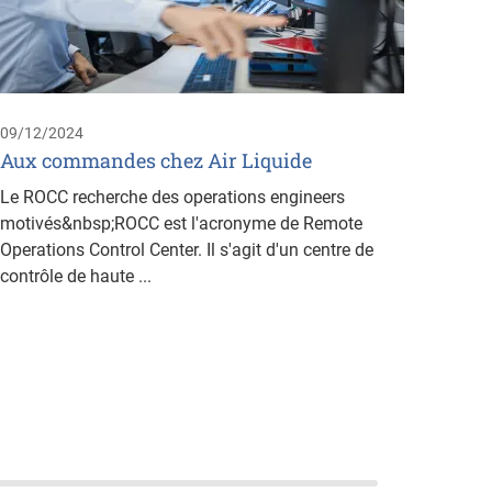
parco
»
German
Liquid
09/12/2024
Bruxel
Aux commandes chez Air Liquide
du dép
Le ROCC recherche des operations engineers
motivés&nbsp;ROCC est l'acronyme de Remote
Operations Control Center. Il s'agit d'un centre de
contrôle de haute ...