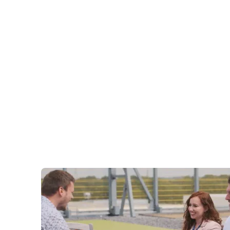
chaîne de valeur transfrontalière en
matière de captage et de stockage du
carbone (CCS).