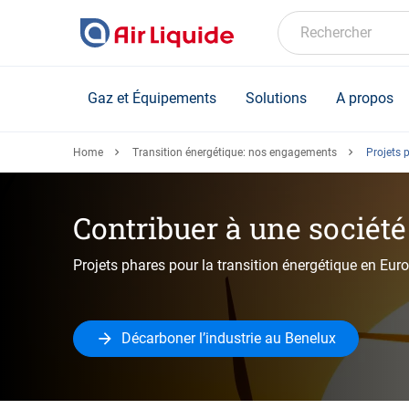
Skip
to
Rechercher
main
content
Gaz et Équipements
Solutions
A propos
Home
Transition énergétique: nos engagements
Projets 
Contribuer à une sociét
Projets phares pour la transition énergétique en Eur
Décarboner l’industrie au Benelux