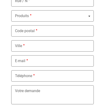
Rue / N °
Produits
Nothing selected
Code postal
Ville
E-mail
Téléphone
Votre demande