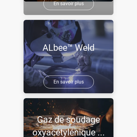
En savoir plus
ALbee™ Weld
En savoir plus
Gaz de soudage
oxyacétylénique ...