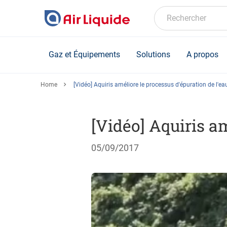
Skip
to
Rechercher
main
content
Gaz et Équipements
Solutions
A propos
Home
[Vidéo] Aquiris améliore le processus d'épuration de l'ea
[Vidéo] Aquiris am
05/09/2017