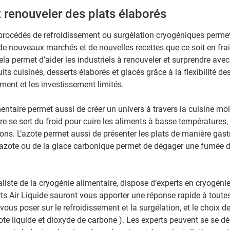
 renouveler des plats élaborés
 procédés de refroidissement ou surgélation cryogéniques perme
r de nouveaux marchés et de nouvelles recettes que ce soit en frai
ela permet d’aider les industriels à renouveler et surprendre ave
s cuisinés, desserts élaborés et glacés grâce à la flexibilité de
ement et les investissement limités.
entaire permet aussi de créer un univers à travers la cuisine mol
e se sert du froid pour cuire les aliments à basse températures, 
ons. L’azote permet aussi de présenter les plats de manière gas
e l’azote ou de la glace carbonique permet de dégager une fumée 
aliste de la cryogénie alimentaire, dispose d’experts en cryogéni
ts Air Liquide sauront vous apporter une réponse rapide à toute
ous poser sur le refroidissement et la surgélation, et le choix de
te liquide et dioxyde de carbone ). Les experts peuvent se se dé