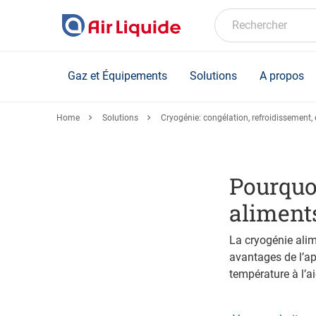
Skip
to
Rechercher
main
content
Gaz et Équipements
Solutions
A propos
Home
Solutions
Cryogénie: congélation, refroidissement, 
Pourquoi
aliment
La cryogénie alim
avantages de l’ap
température à l’ai