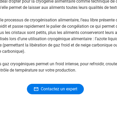
t idéal d’opter pour la cryogénie alimentaire comme technique de
'elle permet de laisser aux aliments toutes leurs qualités de text
le processus de cryogénisation alimentaire, l’eau libre présente 
oidit et passe rapidement le palier de congélation ce qui permet 
lus les cristaux sont petits, plus les aliments conserveront leurs a
isés lors d’une utilisation cryogénique alimentaire : l’azote liqui
 (permettant la libération de gaz froid et de neige carbonique ou
e carbonique).
es gaz cryogéniques permet un froid intense, pour refroidir, crouter,
ntrôle de température sur votre production.
Contactez un expert