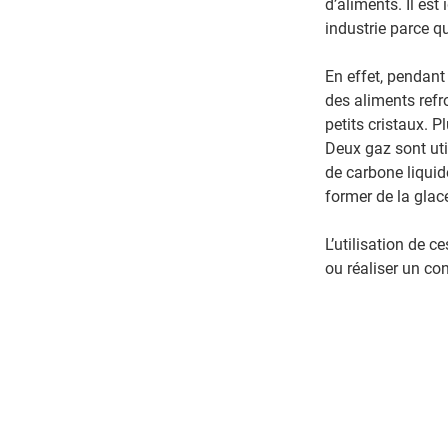
d’aliments. Il es
industrie parce qu
En effet, pendant 
des aliments refr
petits cristaux. P
Deux gaz sont util
de carbone liquide
former de la glac
L’utilisation de c
ou réaliser un co