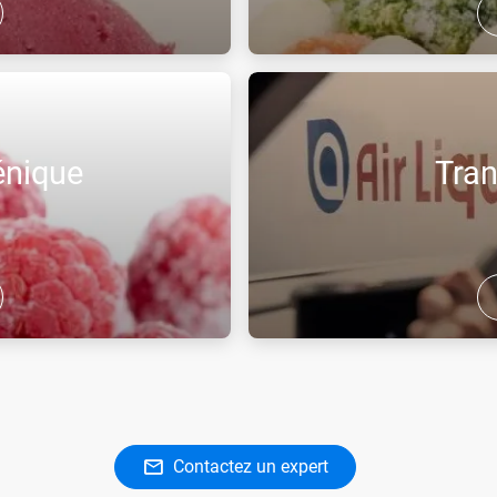
ansformation jusqu'au
Avec Air Liquide, bénéficiez 
alimentaires.
complètes et adaptées à votre
l’équipement et l’expertise tech
énique
Tran
é d'optimiser votre process,
Afin de préserver la qualité d
températures très basses
une solution cryogénique de p
température dirigée.
Contactez un expert