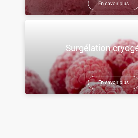
En savoir plus
La cryogénie intervient depuis les procédés de tr
transport frigorifique et la vente des produits agro
Surgélation cryog
En savoir plus
La surgélation cryogénique vous offre la possibilit
grâce à la capacité de froid incomparable et aux 
des fluides cryogéniques. ...