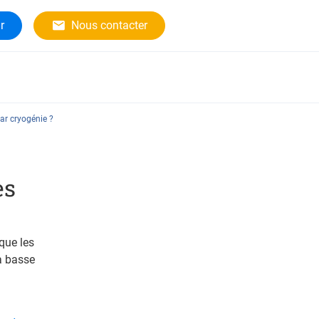
r
Nous contacter
ar cryogénie ?
es
que les
à basse