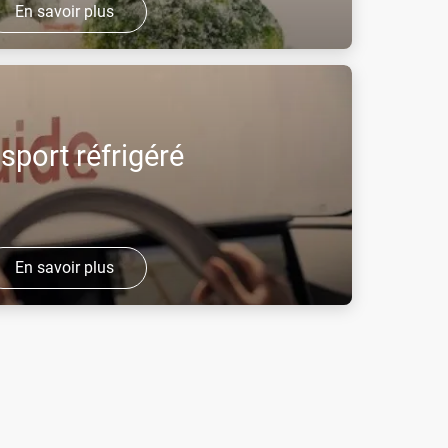
En savoir plus
de solutions de refroidissement cryogénique
 process de fabrication, associant le gaz,
niq ...
sport réfrigéré
En savoir plus
es produits transportés, Air Liquide a développé
roduction de froid destinée au transport sous