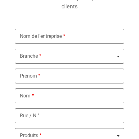
clients
Nom de l'entreprise
Branche
Nothing selected
Prénom
Nom
Rue / N °
Produits
Nothing selected