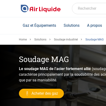
Skip
to
Rechercher
main
content
Gaz et Équipements
Solutions
A propos
Home
Solutions
Soudage industriel
Soudage MAG
Soudage MAG
Le soudage MAG de l’acier fortement allié
(soudage
caractérise principalement par la soudabilité des acie
que par sa maniabilité.
Acheter des gaz