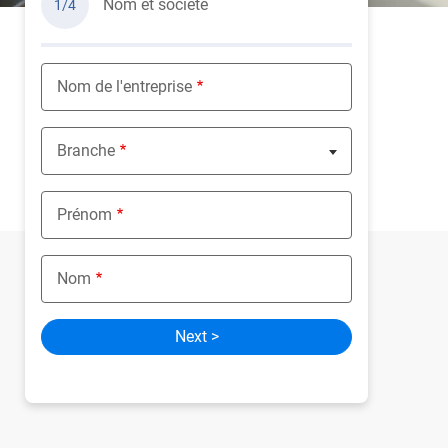
Nom et société
1/4
Nom de l'entreprise
Branche
Nothing selected
Prénom
Nom