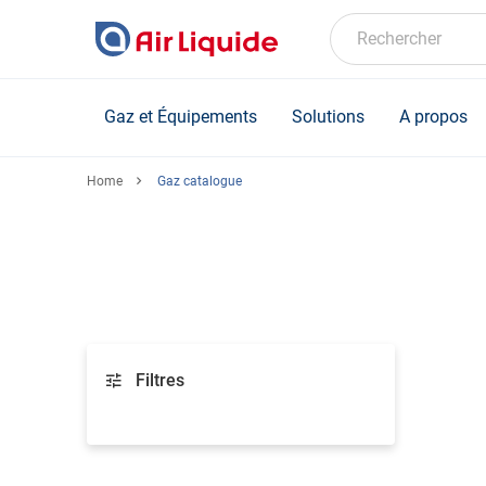
Skip
to
Rechercher
main
content
Gaz et Équipements
Solutions
A propos
Home
Gaz catalogue
Filtres