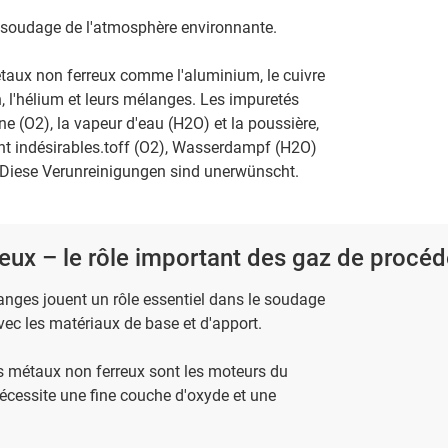
e soudage de l'atmosphère environnante.
étaux non ferreux comme l'aluminium, le cuivre
on, l'hélium et leurs mélanges. Les impuretés
e (O2), la vapeur d'eau (H2O) et la poussière,
ont indésirables.toff (O2), Wasserdampf (H2O)
. Diese Verunreinigungen sind unerwünscht.
ux – le rôle important des gaz de procéd
élanges jouent un rôle essentiel dans le soudage
avec les matériaux de base et d'apport.
s métaux non ferreux sont les moteurs du
écessite une fine couche d'oxyde et une