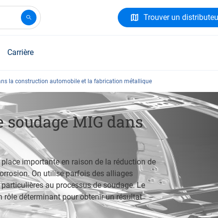
Trouver un distributeu
Carrière
s la construction automobile et la fabrication métallique
le soudage MIG dans
place importante en raison de la réduction de
orrosion. On utilise parfois des alliages
particulières au processus de soudage. Le
n rôle déterminant pour obtenir un résultat