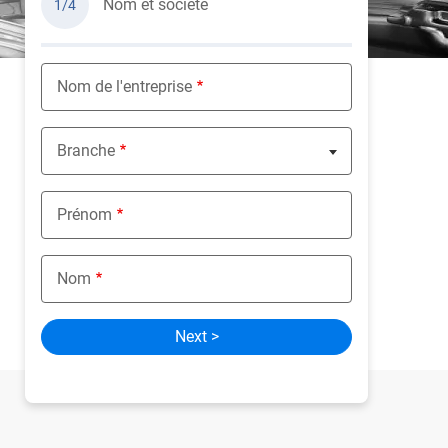
Nom et société
1/4
Nom de l'entreprise
Branche
Nothing selected
Prénom
Nom