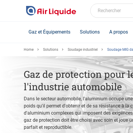
Skip
to
Rechercher
main
content
Gaz et Équipements
Solutions
A propos
Home
Solutions
Soudage industriel
Soudage MIG dan
Gaz de protection pour 
l'industrie automobile
Dans le secteur automobile, l'aluminium occupe une 
poids qu'il permet d'obtenir et de sa résistance à la c
d'aluminium complexes qui imposent des exigences 
gaz de protection doit être choisi avec soin et joue u
parfait et reproductible.