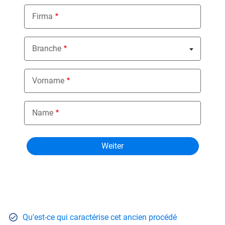
Firma
Branche
Nothing selected
Vorname
Name
Qu'est-ce qui caractérise cet ancien procédé