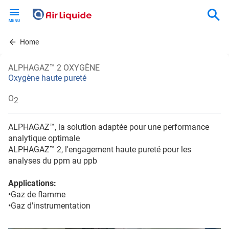
Skip
to
main
content
Home
ALPHAGAZ™ 2 OXYGÈNE
Oxygène haute pureté
O
2
ALPHAGAZ™, la solution adaptée pour une performance
analytique optimale
ALPHAGAZ™ 2, l'engagement haute pureté pour les
analyses du ppm au ppb
Applications:
•Gaz de flamme
•Gaz d'instrumentation