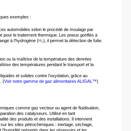
lques exemples :
pièces automobiles selon le procédé de moulage par 
sé pour le traitement thermique. Les pneus gonflés à 
langé à l’hydrogène (
H₂
), il permet la détection de fuite.
ation ou la maîtrise de la température des denrées 
îtrise des températures pendant le transport et la 
iquides et solides contre l’oxydation, grâce au 
. (
Voir notre gamme de gaz alimentaires
ALIGAL™
)
imiques comme gaz vecteur ou agent de fluidisation, 
aration des catalyseurs. Utilisé en tant 
ité des produits et des installations. Il intervient 
sur les sites pétrochimiques : inertage, séchage, 
 l’humidité présents dans les réservoirs et les 