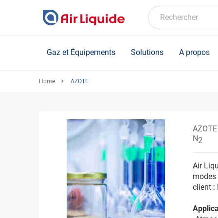
Skip
to
Rechercher
main
content
Gaz et Équipements
Solutions
A propos
Home
AZOTE
AZOTE
N
2
Air Liq
modes 
client 
Applica