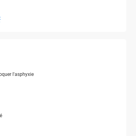
t
oquer l'asphyxie
é