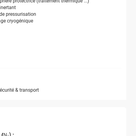
hère protectrice (traitement thermique ...)
inertant
de pressurisation
age cryogénique
sécurité & transport
 (
N₂
)
 : 