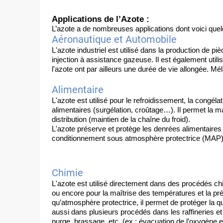
Applications de l’Azote :
L’azote a de nombreuses applications
dont voici que
Aéronautique et Automobile
L'azote industriel est utilisé dans la production de 
injection à assistance gazeuse. Il est également utili
l'azote ont par ailleurs une durée de vie allongée. Mé
Alimentaire
L'azote est utilisé pour le refroidissement, la congél
alimentaires (surgélation, croûtage…). Il permet la ma
distribution (maintien de la chaîne du froid).
L'azote préserve et protège les denrées alimentaires l
conditionnement sous atmosphère protectrice (MAP)
Chimie
L'azote est utilisé directement dans des procédés ch
ou encore pour la maîtrise des températures et la prép
qu’atmosphère protectrice, il permet de protéger la qual
aussi dans plusieurs procédés dans les raffineries et 
purge, brassage, etc. (ex : évacuation de l’oxygène et