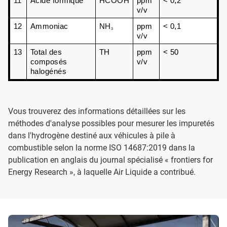
11
Acide formique
HCOOH
ppm 
< 0,2
v/v
12
Ammoniac
NH
ppm 
< 0,1
3
v/v
13
Total des 
TH
ppm 
< 50
composés 
v/v
halogénés
Vous trouverez des informations détaillées sur les
méthodes d'analyse possibles pour mesurer les impuretés
dans l'hydrogène destiné aux véhicules à pile à
combustible selon la norme ISO 14687:2019 dans la
publication en anglais du journal spécialisé « frontiers for
Energy Research », à laquelle Air Liquide a contribué.