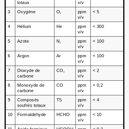
totaux
v/v
3
Oxygène
O
ppm 
< 5
2
v/v
4
Hélium
He
ppm 
< 300
v/v
5
Azote
N
ppm 
< 100
2
v/v
6
Argon
Ar
ppm 
< 100
v/v
7
Dioxyde de 
CO
ppm 
< 2
2
carbone
v/v
8
Monoxyde de 
CO
ppm 
< 0,2
carbone
v/v
9
Composés 
TS
ppm 
< 4
soufrés totaux
v/v
10
Formaldéhyde
HCHO
ppm 
< 10
v/v