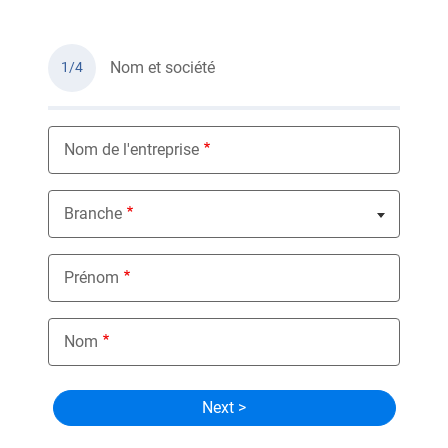
Nom et société
1/4
Nom de l'entreprise
Branche
Nothing selected
Prénom
Nom