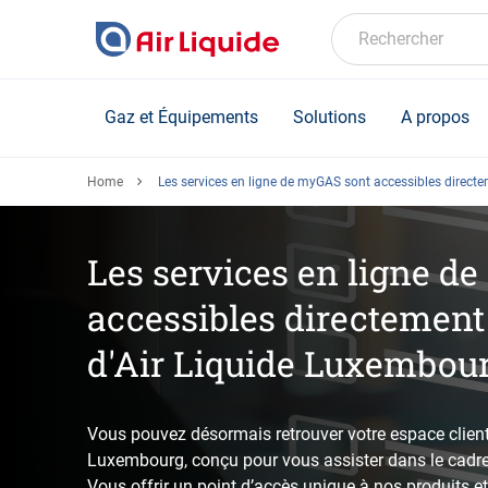
Skip
to
Rechercher
main
content
Gaz et Équipements
Solutions
A propos
Home
Les services en ligne de myGAS sont accessibles directe
Les services en ligne d
accessibles directement 
d'Air Liquide Luxembou
Vous pouvez désormais retrouver votre espace client 
Luxembourg, conçu pour vous assister dans le cadre 
Vous offrir un point d’accès unique à nos produits 