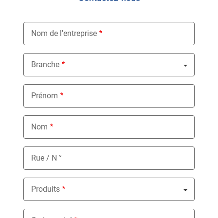
Nom de l'entreprise
Branche
Nothing selected
Prénom
Nom
Rue / N °
Produits
Nothing selected