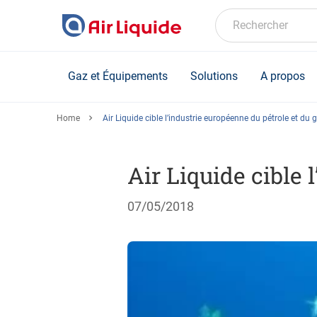
Skip
to
Rechercher
main
content
Gaz et Équipements
Solutions
A propos
Home
Air Liquide cible l’industrie européenne du pétrole et du 
Air Liquide cible 
07/05/2018