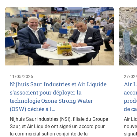
11/05/2026
27/02
Nijhuis Saur Industries et Air Liquide
Air 
s'associent pour déployer la
acco
technologie Ozone Strong Water
prod
(OSW) dédiée à l…
de c
Nijhuis Saur Industries (NSI), filiale du Groupe
Air Li
Saur, et Air Liquide ont signé un accord pour
nouvel
la commercialisation conjointe de la
signa