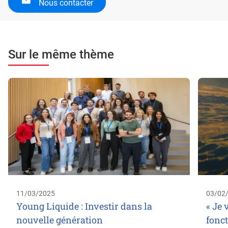
Nous contacter
Sur le même thème
11/03/2025
03/02
Young Liquide : Investir dans la
« Je 
nouvelle génération
fonc