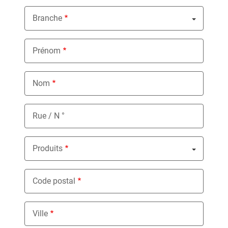
Branche
Nothing selected
Prénom
Nom
Rue / N °
Produits
Nothing selected
Code postal
Ville