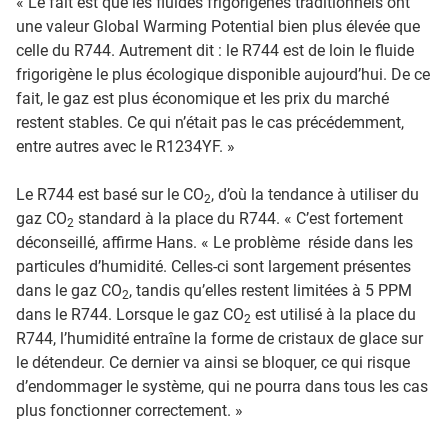
« Le fait est que les fluides frigorigènes traditionnels ont
une valeur Global Warming Potential bien plus élevée que
celle du R744. Autrement dit : le R744 est de loin le fluide
frigorigène le plus écologique disponible aujourd’hui. De ce
fait, le gaz est plus économique et les prix du marché
restent stables. Ce qui n’était pas le cas précédemment,
entre autres avec le R1234YF. »
Le R744 est basé sur le CO
, d’où la tendance à utiliser du
2
gaz CO
standard à la place du R744. « C’est fortement
2
déconseillé, affirme Hans. « Le problème réside dans les
particules d’humidité. Celles-ci sont largement présentes
dans le gaz CO
, tandis qu’elles restent limitées à 5 PPM
2
dans le R744. Lorsque le gaz CO
est utilisé à la place du
2
R744, l’humidité entraîne la forme de cristaux de glace sur
le détendeur. Ce dernier va ainsi se bloquer, ce qui risque
d’endommager le système, qui ne pourra dans tous les cas
plus fonctionner correctement. »