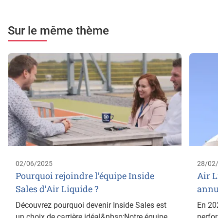
Sur le même thème
02/06/2025
28/02
Pourquoi rejoindre l’équipe Inside
Air L
Sales d’Air Liquide ?
annu
Découvrez pourquoi devenir Inside Sales est
En 202
un choix de carrière idéal&nbsp;Notre équipe
perfor