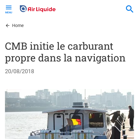
Skip
to
main
content
Home
CMB initie le carburant
propre dans la navigation
20/08/2018