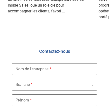
Inside Sales joue un rôle clé pour
progr
accompagner les clients, favori ...
opérat
porté p
Contactez-nous
Nom de l'entreprise
Branche
Nothing selected
Prénom