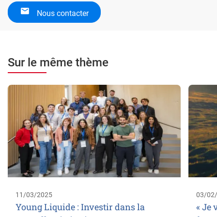
Nous contacter
Sur le même thème
11/03/2025
03/02
Young Liquide : Investir dans la
« Je 