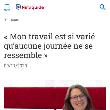
Skip
to
main
content
Home
« Mon travail est si varié
qu’aucune journée ne se
ressemble »
09/11/2020