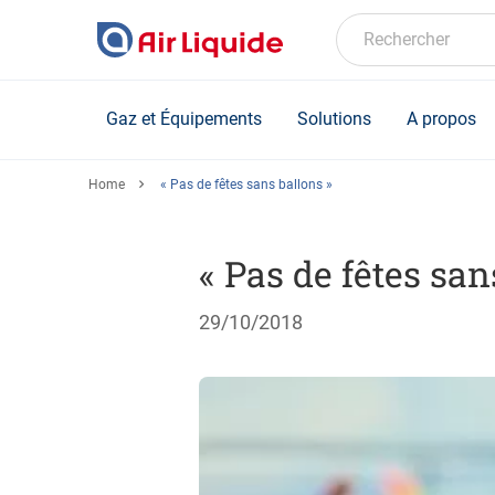
Skip
to
Rechercher
main
content
Gaz et Équipements
Solutions
A propos
Home
« Pas de fêtes sans ballons »
« Pas de fêtes san
29/10/2018