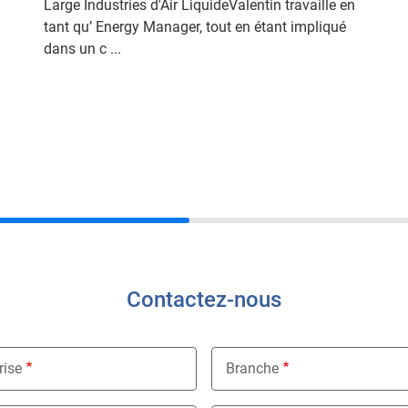
Large Industries d'Air LiquideValentin travaille en
tant qu’ Energy Manager, tout en étant impliqué
dans un c ...
Contactez-nous
rise
Branche
Nothing selected