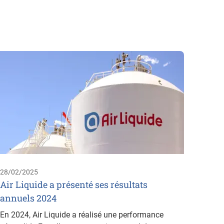
26/02/
Mach
Quelle
Souhai
Moins 
MIG/MA
28/02/2025
Air Liquide a présenté ses résultats
annuels 2024
En 2024, Air Liquide a réalisé une performance