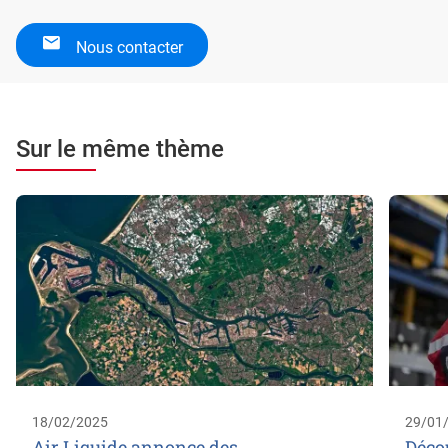
Nous contacter
Sur le même thème
18/02/2025
29/01
Air Liquide annonce des
Décou