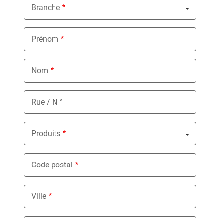
Branche
Nothing selected
Prénom
Nom
Rue / N °
Produits
Nothing selected
Code postal
Ville