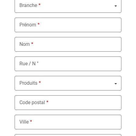
Branche
Nothing selected
Prénom
Nom
Rue / N °
Produits
Nothing selected
Code postal
Ville