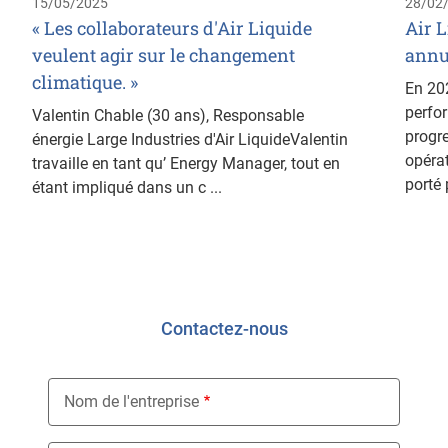
15/05/2025
28/02
« Les collaborateurs d'Air Liquide
Air L
veulent agir sur le changement
annu
climatique. »
En 202
perfor
Valentin Chable (30 ans), Responsable
progr
énergie Large Industries d'Air LiquideValentin
opérat
travaille en tant qu’ Energy Manager, tout en
porté p
étant impliqué dans un c ...
Contactez-nous
Nom de l'entreprise