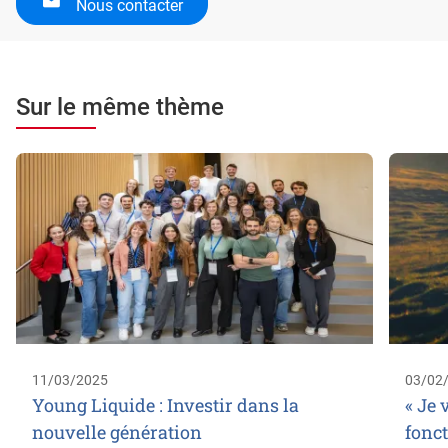
Nous contacter
Sur le même thème
11/03/2025
03/02
Young Liquide : Investir dans la
« Je 
nouvelle génération
fonc