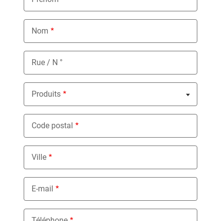
Nom
Rue / N °
Produits
Nothing selected
Code postal
Ville
E-mail
Téléphone