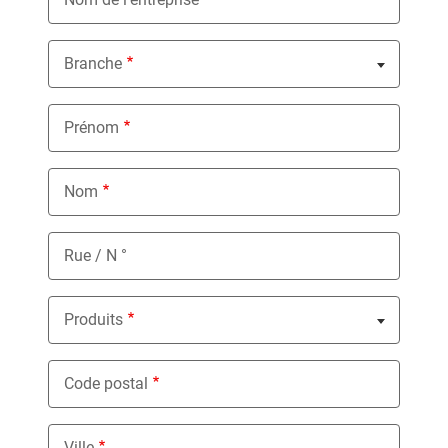
Branche
Nothing selected
Prénom
Nom
Rue / N °
Produits
Nothing selected
Code postal
Ville