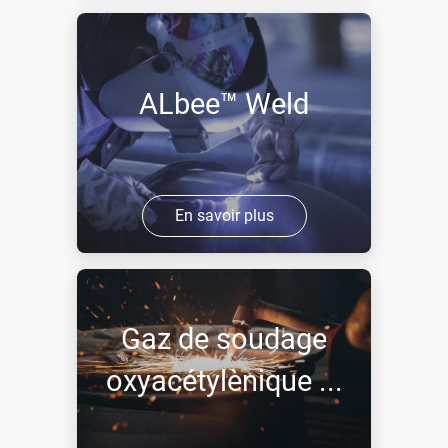
ALbee™ Weld
En savoir plus
Gaz de soudage
oxyacétylènique ...