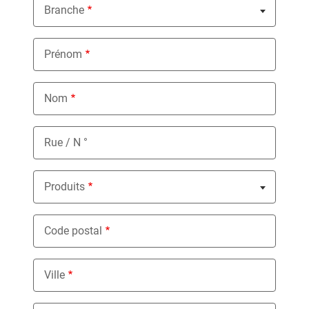
Branche
Nothing selected
Prénom
Nom
Rue / N °
Produits
Nothing selected
Code postal
Ville