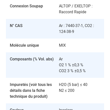
Connexion Soupap
ALTOP / EXELTOP :
Raccord Rapide
N° CAS
Ar : 7440-37-1, CO2 :
124-38-9
Molécule unique
MIX
Composants (% Vol. abs)
Ar
O2 1 % ±0,3 %
CO2 3 % ±0,5 %
Impuretés (voir tous les
H2O (5 bar) ≤ 40
détails dans la fiche
N2 ≤ 200
technique du produit)