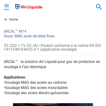
Skip
to
main
content
Home
ARCAL™ M14
Soud. MAG acier de tôles fines
3% CO2 + 1% O2 /Ar
• Produit conforme à la norme EN ISO
14175-M14-ArCO-3/1 (application soudage)
ARCAL™ : la solution Air Liquide pour gaz de protection en
soudage à l’arc électrique
Applications:
•Soudage MAG des aciers au carbone
•Soudage MAG des aciers inoxydables
•Soudage des aciers électro-galvanisés