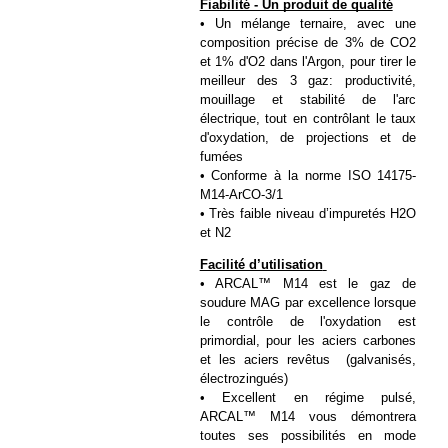
Fiabilité - Un produit de qualité
• Un mélange ternaire, avec une 
composition précise de 3% de CO2 
et 1% d'O2 dans l'Argon, pour tirer le 
meilleur des 3 gaz: productivité, 
mouillage et stabilité de l'arc 
électrique, tout en contrôlant le taux 
d'oxydation, de projections et de 
fumées
• Conforme à la norme ISO 14175-
M14-ArCO-3/1
• Très faible niveau d’impuretés H2O 
et N2
Facilité d’utilisation
• ARCAL™ M14 est le gaz de 
soudure MAG par excellence lorsque 
le contrôle de l'oxydation est 
primordial, pour les aciers carbones 
et les aciers revêtus  (galvanisés, 
électrozingués)
• Excellent en régime pulsé, 
ARCAL™ M14 vous démontrera 
toutes ses possibilités en mode 