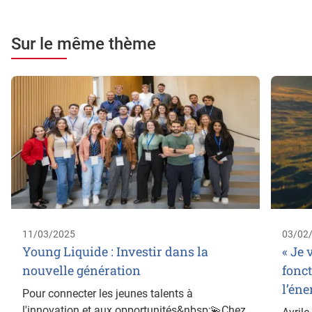
Sur le même thème
11/03/2025
03/02
Young Liquide : Investir dans la
« Je 
nouvelle génération
fonc
l’éne
Pour connecter les jeunes talents à
l'innovation et aux opportunités&nbsp;💫Chez