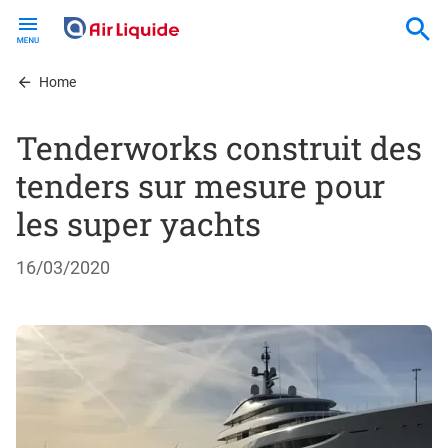
Skip
to
main
content
Home
Tenderworks construit des
tenders sur mesure pour
les super yachts
16/03/2020