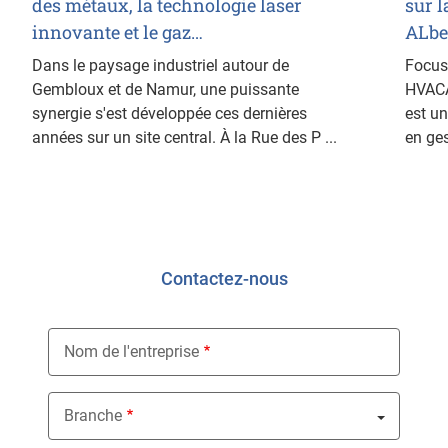
des métaux, la technologie laser
sur l
innovante et le gaz…
ALbe
Dans le paysage industriel autour de
Focus 
Gembloux et de Namur, une puissante
HVACA
synergie s'est développée ces dernières
est un
années sur un site central. À la Rue des P ...
en ges
Contactez-nous
Nom de l'entreprise
Branche
Nothing selected