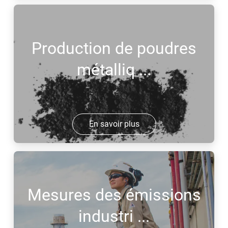
Production de poudres
métalliq ...
En savoir plus
Mesures des émissions
industri ...