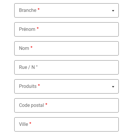
Branche
Nothing selected
Prénom
Nom
Rue / N °
Produits
Nothing selected
Code postal
Ville