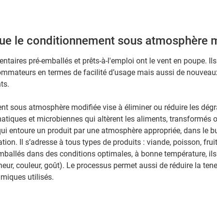
que le conditionnement sous atmosphère m
entaires pré-emballés et prêts-à-l'emploi ont le vent en poupe. Il
ommateurs en termes de facilité d’usage mais aussi de nouveau
ts.
t sous atmosphère modifiée vise à éliminer ou réduire les dég
tiques et microbiennes qui altèrent les aliments, transformés ou
 qui entoure un produit par une atmosphère appropriée, dans le b
ion. Il s’adresse à tous types de produits : viande, poisson, frui
ballés dans des conditions optimales, à bonne température, ils
cheur, couleur, goût). Le processus permet aussi de réduire la tene
miques utilisés.