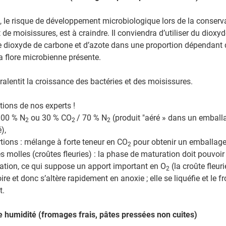
, le risque de développement microbiologique lors de la conser
de moisissures, est à craindre. Il conviendra d’utiliser du dioxy
 dioxyde de carbone et d’azote dans une proportion dépendant d
la flore microbienne présente.
ralentit la croissance des bactéries et des moisissures.
ons de nos experts !
100 % N
ou 30 % CO
/ 70 % N
(produit "aéré » dans un emballa
2
2
2
),
tions : mélange à forte teneur en CO
pour obtenir un emballage
2
s molles (croûtes fleuries) : la phase de maturation doit pouvoir
ation, ce qui suppose un apport important en O
(la croûte fleuri
2
oire et donc s’altère rapidement en anoxie ; elle se liquéfie et le 
t.
te humidité (fromages frais, pâtes pressées non cuites)