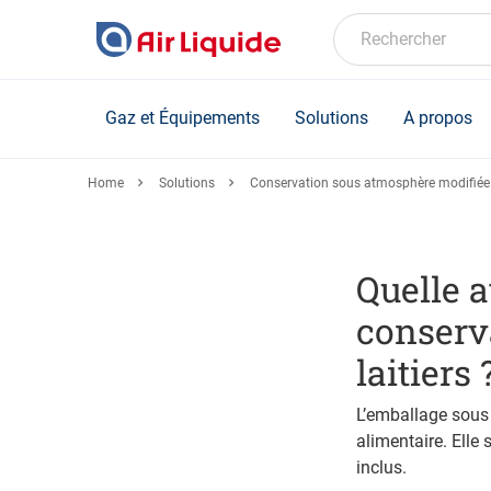
Skip
to
Rechercher
main
content
Gaz et Équipements
Solutions
A propos
Home
Solutions
Conservation sous atmosphère modifié
Quelle 
conserv
laitiers 
L’emballage sous 
alimentaire. Elle 
inclus.