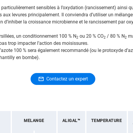
 particulièrement sensibles à l’oxydation (rancissement) ainsi q
s aux levures principalement. Il conviendra d’utiliser un mélang
fin d’inhiber la croissance microbienne et le rancissement par ox
rsillées, un conditionnement 100 % N
ou 20 % CO
/ 80 % N
ma
2
2
2
 pas trop impacter l’action des moisissures.
l’azote 100 % sera également recommandé (ou le protoxyde d’az
hantilly en bombe).
Contactez un expert
MELANGE
ALIGAL™
TEMPERATURE