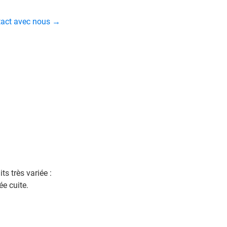
ntact avec nous →
s très variée :
e cuite.