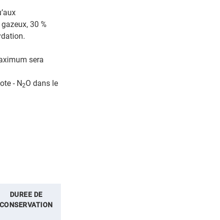
u’aux
e gazeux, 30 %
ydation.
ximum sera
ote - N
O dans le
2
DUREE DE
CONSERVATION