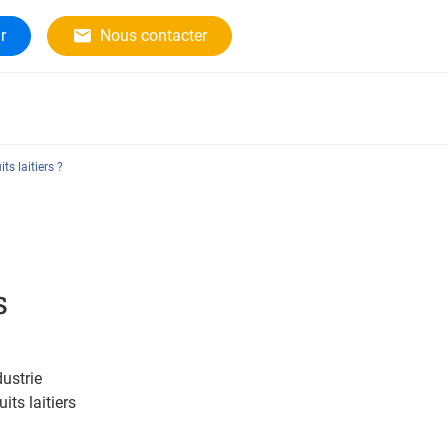
r
Nous contacter
s laitiers ?
s
ustrie
its laitiers