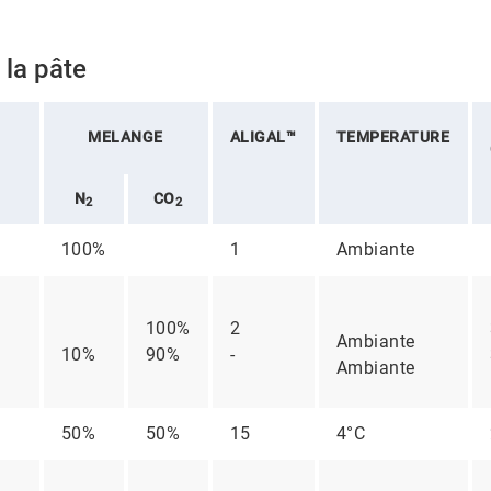
 la pâte
MELANGE
ALIGAL™
TEMPERATURE
N
CO
2
2
100%
1
Ambiante
100%
2
Ambiante
10%
90%
-
Ambiante
50%
50%
15
4°C