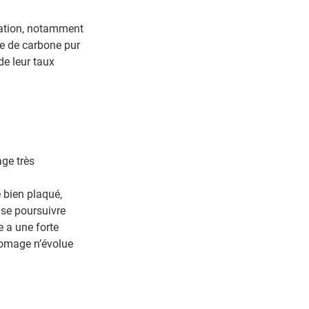
vation, notamment
de de carbone pur
e leur taux
ge très
 bien plaqué,
 se poursuivre
e a une forte
fromage n’évolue