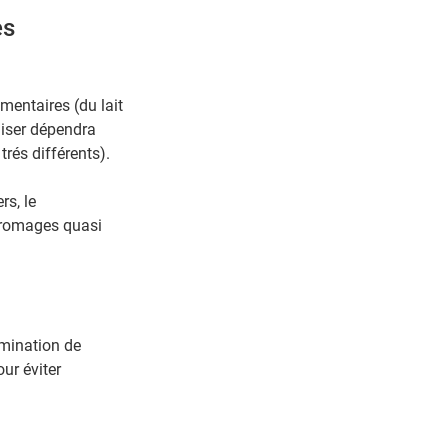
es
mentaires (du lait
liser dépendra
rés différents).
rs, le
fromages quasi
imination de
ur éviter