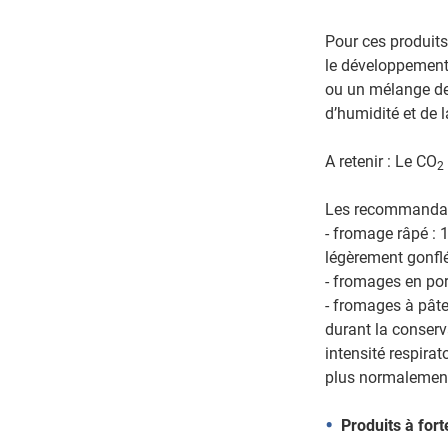
Pour ces produits
le développement 
ou un mélange de
d’humidité et de 
A retenir : Le CO
2
Les recommandati
- fromage râpé : 
légèrement gonflé
- fromages en por
- fromages à pâte
durant la conserv
intensité respirat
plus normalemen
Produits à for